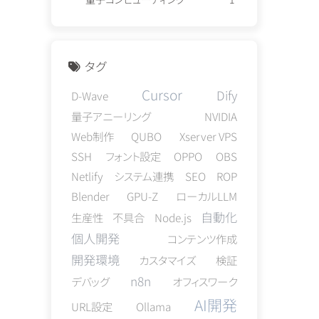
タグ
Cursor
Dify
D-Wave
量子アニーリング
NVIDIA
Web制作
QUBO
Xserver VPS
SSH
フォント設定
OPPO
OBS
Netlify
システム連携
SEO
ROP
Blender
GPU-Z
ローカルLLM
自動化
生産性
不具合
Node.js
個人開発
コンテンツ作成
開発環境
カスタマイズ
検証
n8n
デバッグ
オフィスワーク
AI開発
URL設定
Ollama