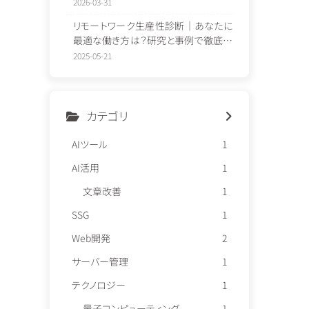
像
2026-03-31
リモートワーク生産性診断｜あなたに
最適な働き方は？研究と事例で徹底解
説
2025-05-21
カテゴリ
AIツール
1
AI活用
1
文章改善
1
SSG
1
Web開発
2
サーバー管理
1
テクノロジー
1
量子コンピューティング
1