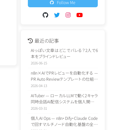
Follow Me
最近の記事
AIっぽい文章はどこでバレる？2人で6
本をブラインドレビュー
2026-06-15
n8n×AIでPRレビューを自動化する —
PR Auto Reviewテンプレートの仕組み
と導入方法
2026-04-13
AITuber — ローカルLLMで動く2キャラ
同時会話AI配信システムを個人開発し
た話
2026-03-31
個人AI Ops — n8n・Dify・Claude Code
で回すマルチノード自動化基盤の全体